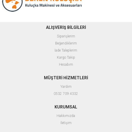
ALIŞVERİŞ BİLGİLERİ
Siparişlerim
Beğendiklerim
İade Taleplerim
Kargo Takip
Hesabım
MÜŞTERİ HİZMETLERİ
Yardım
0532 709 4332
KURUMSAL
Hakkımızda
İletişim