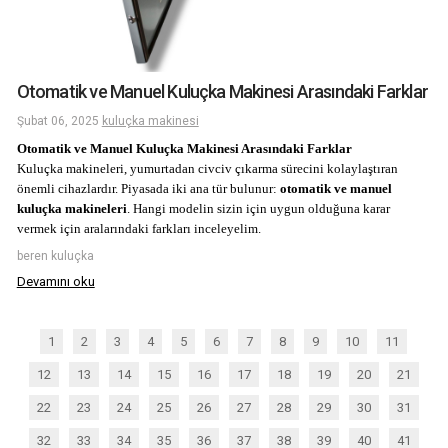
Otomatik ve Manuel Kuluçka Makinesi Arasındaki Farklar
Şubat 06, 2025
kuluçka makinesi
Otomatik ve Manuel Kuluçka Makinesi Arasındaki Farklar
Kuluçka makineleri, yumurtadan civciv çıkarma sürecini kolaylaştıran
önemli cihazlardır. Piyasada iki ana tür bulunur:
otomatik ve manuel
kuluçka makineleri
. Hangi modelin sizin için uygun olduğuna karar
vermek için aralarındaki farkları inceleyelim.
beren kuluçka
Devamını oku
1
2
3
4
5
6
7
8
9
10
11
12
13
14
15
16
17
18
19
20
21
22
23
24
25
26
27
28
29
30
31
32
33
34
35
36
37
38
39
40
41