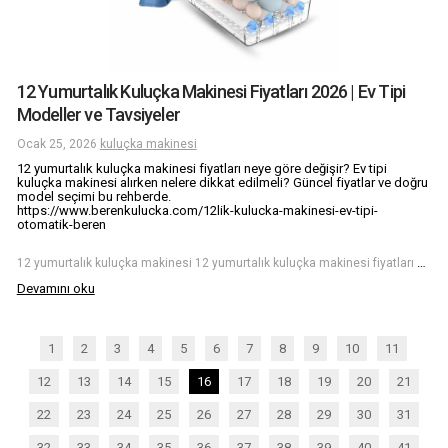
12 Yumurtalık Kuluçka Makinesi Fiyatları 2026 | Ev Tipi
Modeller ve Tavsiyeler
Ocak 25, 2026
kuluçka makinesi
12 yumurtalık kuluçka makinesi fiyatları neye göre değişir? Ev tipi
kuluçka makinesi alırken nelere dikkat edilmeli? Güncel fiyatlar ve doğru
model seçimi bu rehberde.
https://www.berenkulucka.com/12lik-kulucka-makinesi-ev-tipi-
otomatik-beren
12 yumurtalık kuluçka makinesi 12 yumurtalık kuluçka makinesi fiyatları ev tipi kuluçka makinesi küçük kapasiteli kuluçka makinesi kuluçka makinesi fiyatları civciv çıkarma makinesi evde civciv üretimi
Devamını oku
1
2
3
4
5
6
7
8
9
10
11
12
13
14
15
16
17
18
19
20
21
22
23
24
25
26
27
28
29
30
31
32
33
34
35
36
37
38
39
40
41