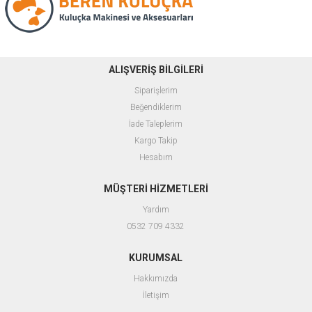
ALIŞVERİŞ BİLGİLERİ
Siparişlerim
Beğendiklerim
İade Taleplerim
Kargo Takip
Hesabım
MÜŞTERİ HİZMETLERİ
Yardım
0532 709 4332
KURUMSAL
Hakkımızda
İletişim