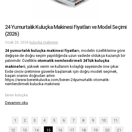
24 Yumurtalık Kuluçka Makinesi Fiyatları ve Model Seçimi
(2026)
Ocak 26, 2026
kuluçka makinesi
24 yumurtalık kuluçka makinesi fiyatları
, modelin özelliklerine göre
değişse de doğru seçim yapıldığında uzun vadede oldukça kazançlı bir
yatırımdır. Özellikle
otomatik nemlendirmeli 24’lük kuluçka
makineleri
, yüksek verim ve kullanım kolaylığı sayesinde öne çıkar.
Evde civciv üretimine güvenle başlamak için doğru modeli seçmek,
başarı oranını doğrudan artırır.
https://www.berenkulucka.com/beren-24yumurtalik-otomatik-
nemlendirmeli-kulucka-makinesi
beren kuluçka
Devamını oku
1
2
3
4
5
6
7
8
9
10
11
12
13
14
15
16
17
18
19
20
21