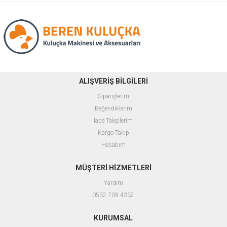
ALIŞVERİŞ BİLGİLERİ
Siparişlerim
Beğendiklerim
İade Taleplerim
Kargo Takip
Hesabım
MÜŞTERİ HİZMETLERİ
Yardım
0532 709 4332
KURUMSAL