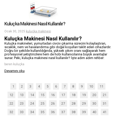
Kuluçka Makinesi Nasıl Kullanılır?
Ocak 30, 2025
kuluçka makinesi
Kuluçka Makinesi Nasıl Kullanılır?
Kuluçka makineleri, yumurtadan civciv çıkarma sürecini kolaylaştıran,
sıcaklık, nem ve havalandırma gibi doğal koşulları taklit eden cihazlardır.
Doğru bir şekilde kullanıldığında, yüksek çıkım oranı sağlayarak hem
profesyonel yetiştiricilere hem de hobi kullanıcılarına büyük avantajlar
sunar. Peki, kuluçka makinesi nasıl kullanılır? İşte adım adım rehber:
beren kuluçka
Devamını oku
1
2
3
4
5
6
7
8
9
10
11
12
13
14
15
16
17
18
19
20
21
22
23
24
25
26
27
28
29
30
31
32
33
34
35
36
37
38
39
40
41