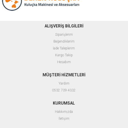
ALIŞVERİŞ BİLGİLERİ
Siparişlerim
Beğendiklerim
İade Taleplerim
Kargo Takip
Hesabım
MÜŞTERİ HİZMETLERİ
Yardım
0532 709 4332
KURUMSAL
Hakkımızda
İletişim