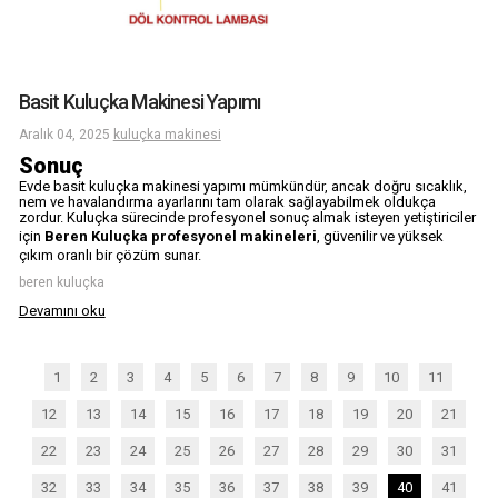
Basit Kuluçka Makinesi Yapımı
Aralık 04, 2025
kuluçka makinesi
Sonuç
Evde basit kuluçka makinesi yapımı mümkündür, ancak doğru sıcaklık,
nem ve havalandırma ayarlarını tam olarak sağlayabilmek oldukça
zordur. Kuluçka sürecinde profesyonel sonuç almak isteyen yetiştiriciler
için
Beren Kuluçka profesyonel makineleri
, güvenilir ve yüksek
çıkım oranlı bir çözüm sunar.
beren kuluçka
Devamını oku
1
2
3
4
5
6
7
8
9
10
11
12
13
14
15
16
17
18
19
20
21
22
23
24
25
26
27
28
29
30
31
32
33
34
35
36
37
38
39
40
41