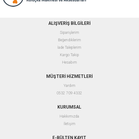
ALIŞVERİŞ BİLGİLERİ
Siparişlerim
Beğendiklerim
İade Taleplerim
Kargo Takip
Hesabım
MÜŞTERİ HİZMETLERİ
Yardım
0532 709 4332
KURUMSAL
Hakkımızda
İletişim
E-BÜLTEN KAYIT