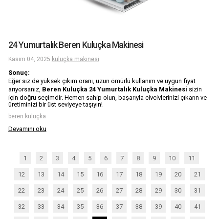
24 Yumurtalık Beren Kuluçka Makinesi
Kasım 04, 2025
kuluçka makinesi
Sonuç:
Eğer siz de yüksek çıkım oranı, uzun ömürlü kullanım ve uygun fiyat
arıyorsanız,
Beren Kuluçka 24 Yumurtalık Kuluçka Makinesi
sizin
için doğru seçimdir. Hemen sahip olun, başarıyla civcivlerinizi çıkarın ve
üretiminizi bir üst seviyeye taşıyın!
beren kuluçka
Devamını oku
1
2
3
4
5
6
7
8
9
10
11
12
13
14
15
16
17
18
19
20
21
22
23
24
25
26
27
28
29
30
31
32
33
34
35
36
37
38
39
40
41