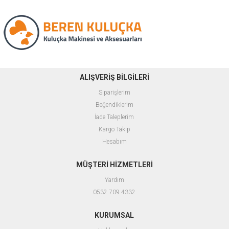
ALIŞVERİŞ BİLGİLERİ
Siparişlerim
Beğendiklerim
İade Taleplerim
Kargo Takip
Hesabım
MÜŞTERİ HİZMETLERİ
Yardım
0532 709 4332
KURUMSAL