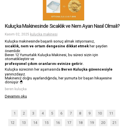
Kuluçka Makinesinde Sıcaklık ve Nem Ayarı Nasıl Olmalı?
Kasım 02, 2025
kuluçka makinesi
Kuluçka makinesinde başarılı sonuç almak istiyorsanız,
sıcaklık, nem ve ortam dengesine dikkat etmek
her şeyden
önemlidir.
Beren 12 Yumurtalık Kuluçka Makinesi, bu süreci sizin için
otomatikleştirir ve
profesyonel çıkım oranlarını evinize getirir.
Kuluçka sürecinin her aşamasında
Beren Kuluçka güvencesiyle
yanınızdayız.
Makineniz doğru ayarlandığında, her yumurta bir başarı hikayesine
dönüşür 🐣
beren kuluçka
Devamını oku
1
2
3
4
5
6
7
8
9
10
11
12
13
14
15
16
17
18
19
20
21