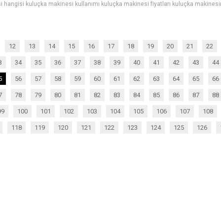
12
13
14
15
16
17
18
19
20
21
22
3
34
35
36
37
38
39
40
41
42
43
44
5
56
57
58
59
60
61
62
63
64
65
66
7
78
79
80
81
82
83
84
85
86
87
88
99
100
101
102
103
104
105
106
107
108
118
119
120
121
122
123
124
125
126