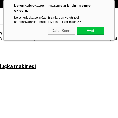
berenkulucka.com masaüstü bildirimlerine
ekleyin.
berenkulucka.com özel fırsatlardan ve güncel
kampanyalardan haberiniz olsun ister misiniz?
Daha Sonra
Evet
YOLMA
Paslanmaz Çelik
Yem Pelet
Kümes
Yedek
NELERİ
Yem Kıyıcılar
Makineleri
Isıtıcılar
Parçala
luçka makinesi