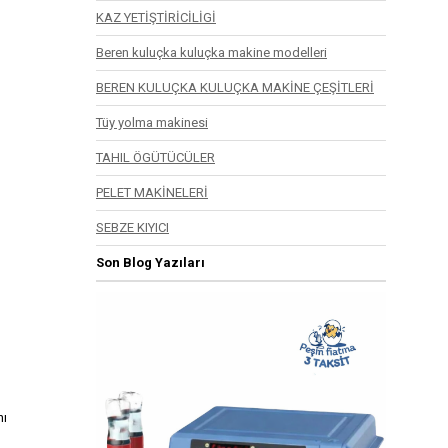
KAZ YETİŞTİRİCİLİGİ
Beren kuluçka kuluçka makine modelleri
BEREN KULUÇKA KULUÇKA MAKİNE ÇEŞİTLERİ
Tüy yolma makinesi
TAHIL ÖGÜTÜCÜLER
PELET MAKİNELERİ
SEBZE KIYICI
Son Blog Yazıları
nı