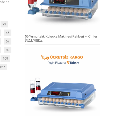
kuluçka makinesi nedir kuluçka süresi kaç gün en iyi kuluçka makinesi hangisi kuluçka makinesi kullanımı kuluçka makinesi fiyatları kuluçka makinesinde hangi yumurtalar kullanılır otomatik kuluçka makinesi
23
45
56 Yumurtalık Kuluçka Makinesi Rehberi – Kimler
İçin Uygun?
67
89
109
127