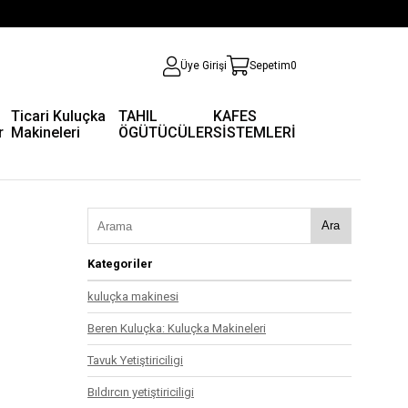
Üye Girişi
Sepetim
0
Ticari Kuluçka
TAHIL
KAFES
r
Makineleri
ÖGÜTÜCÜLER
SİSTEMLERİ
Ara
Kategoriler
kuluçka makinesi
Beren Kuluçka: Kuluçka Makineleri
Tavuk Yetiştiriciligi
Bıldırcın yetiştiriciligi