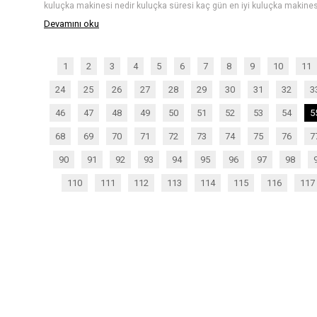
Devamını oku
1
2
3
4
5
6
7
8
9
10
11
24
25
26
27
28
29
30
31
32
3
46
47
48
49
50
51
52
53
54
5
68
69
70
71
72
73
74
75
76
7
90
91
92
93
94
95
96
97
98
110
111
112
113
114
115
116
117