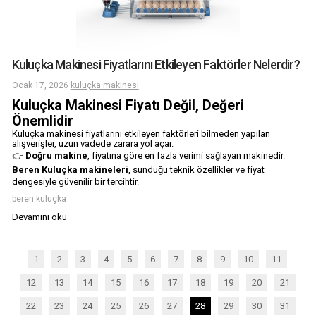
Kuluçka Makinesi Fiyatlarını Etkileyen Faktörler Nelerdir?
Ocak 17, 2026
kuluçka makinesi
Kuluçka Makinesi Fiyatı Değil, Değeri
Önemlidir
Kuluçka makinesi fiyatlarını etkileyen faktörleri bilmeden yapılan
alışverişler, uzun vadede zarara yol açar.
👉
Doğru makine
, fiyatına göre en fazla verimi sağlayan makinedir.
Beren Kuluçka makineleri
, sunduğu teknik özellikler ve fiyat
dengesiyle güvenilir bir tercihtir.
beren kuluçka
Devamını oku
1
2
3
4
5
6
7
8
9
10
11
12
13
14
15
16
17
18
19
20
21
22
23
24
25
26
27
28
29
30
31