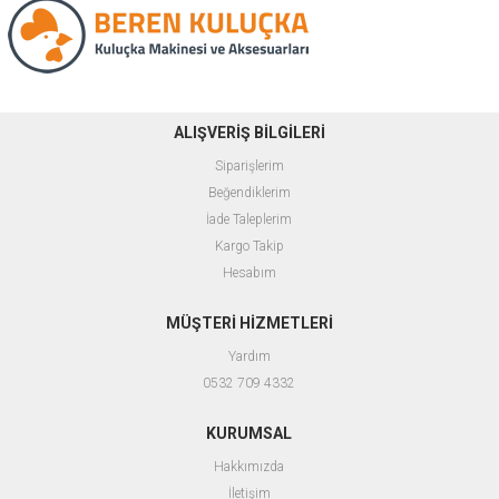
ALIŞVERİŞ BİLGİLERİ
Siparişlerim
Beğendiklerim
İade Taleplerim
Kargo Takip
Hesabım
MÜŞTERİ HİZMETLERİ
Yardım
0532 709 4332
KURUMSAL
Hakkımızda
İletişim