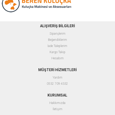
ALIŞVERİŞ BİLGİLERİ
Siparişlerim
Beğendiklerim
İade Taleplerim
Kargo Takip
Hesabım
MÜŞTERİ HİZMETLERİ
Yardım
0532 709 4332
KURUMSAL
Hakkımızda
İletişim