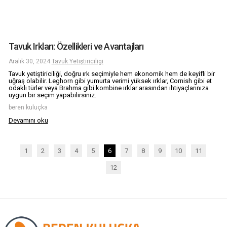
Tavuk Irkları: Özellikleri ve Avantajları
Aralık 30, 2024
Tavuk Yetiştiriciligi
Tavuk yetiştiriciliği, doğru ırk seçimiyle hem ekonomik hem de keyifli bir
uğraş olabilir. Leghorn gibi yumurta verimi yüksek ırklar, Cornish gibi et
odaklı türler veya Brahma gibi kombine ırklar arasından ihtiyaçlarınıza
uygun bir seçim yapabilirsiniz.
beren kuluçka
Devamını oku
1
2
3
4
5
6
7
8
9
10
11
12