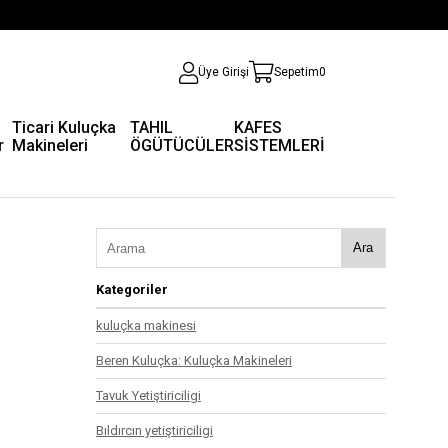
Üye Girişi
Sepetim
0
Ticari Kuluçka
TAHIL
KAFES
r
Makineleri
ÖGÜTÜCÜLER
SİSTEMLERİ
Ara
Kategoriler
kuluçka makinesi
Beren Kuluçka: Kuluçka Makineleri
Tavuk Yetiştiriciligi
Bıldırcın yetiştiriciligi