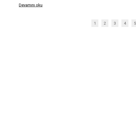
Devamını oku
1
2
3
4