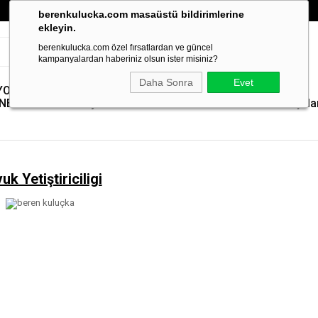
berenkulucka.com masaüstü bildirimlerine
ekleyin.
berenkulucka.com özel fırsatlardan ve güncel
kampanyalardan haberiniz olsun ister misiniz?
Daha Sonra
Evet
YOLMA
Paslanmaz Çelik
Yem Pelet
Kümes
Yedek
NELERİ
Yem Kıyıcılar
Makineleri
Isıtıcılar
Parçala
uk Yetiştiriciligi