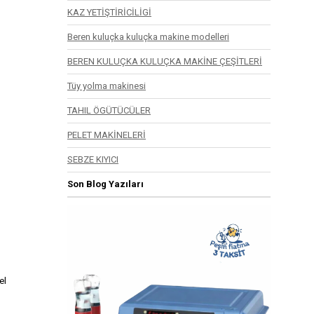
KAZ YETİŞTİRİCİLİGİ
Beren kuluçka kuluçka makine modelleri
BEREN KULUÇKA KULUÇKA MAKİNE ÇEŞİTLERİ
Tüy yolma makinesi
TAHIL ÖGÜTÜCÜLER
PELET MAKİNELERİ
SEBZE KIYICI
Son Blog Yazıları
el