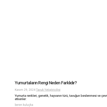
Yumurtaların Rengi Neden Farklıdır?
Kasım 29, 2024
Tavuk Yetiştiriciligi
Yumurta renkleri, genetik, hayvanın türü, tavuğun beslenmesi ve çevres
etkenler:
beren kuluçka