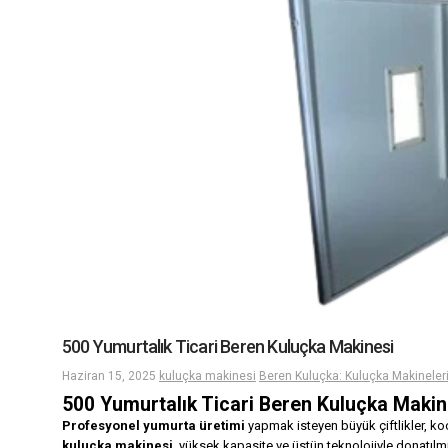
500 Yumurtalık Ticari Beren Kuluçka Makinesi
Haziran 15, 2025
kuluçka makinesi
Beren Kuluçka: Kuluçka Makineler
500 Yumurtalık Ticari Beren Kuluçka Makine
Profesyonel yumurta üretimi
yapmak isteyen büyük çiftlikler, koo
kuluçka makinesi
, yüksek kapasite ve üstün teknolojiyle donatılm