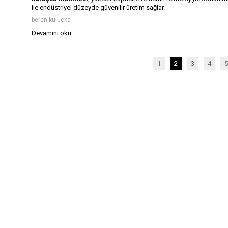
ile endüstriyel düzeyde güvenilir üretim sağlar.
beren kuluçka
Devamını oku
1
2
3
4