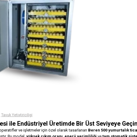
i
Tavuk Yetiştiriciligi
si ile Endüstriyel Üretimde Bir Üst Seviyeye Geçin
peratifler ve işletmeler için özel olarak tasarlanan
Beren 500 yumurtalık tica
ıştır. Bu model,
yüksek çıkım oranı
,
enerji verimliliği
ve
tam otomatik sist