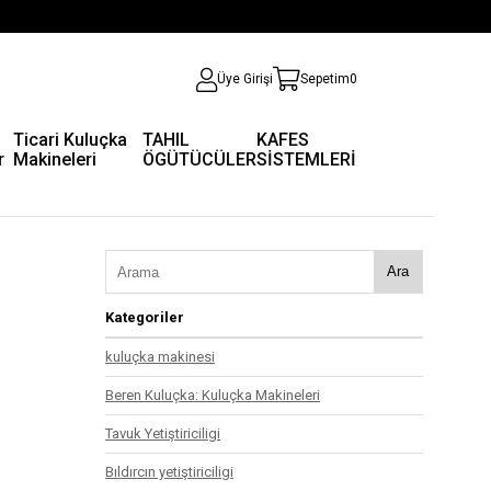
Üye Girişi
Sepetim
0
Ticari Kuluçka
TAHIL
KAFES
r
Makineleri
ÖGÜTÜCÜLER
SİSTEMLERİ
Ara
Kategoriler
kuluçka makinesi
Beren Kuluçka: Kuluçka Makineleri
Tavuk Yetiştiriciligi
Bıldırcın yetiştiriciligi