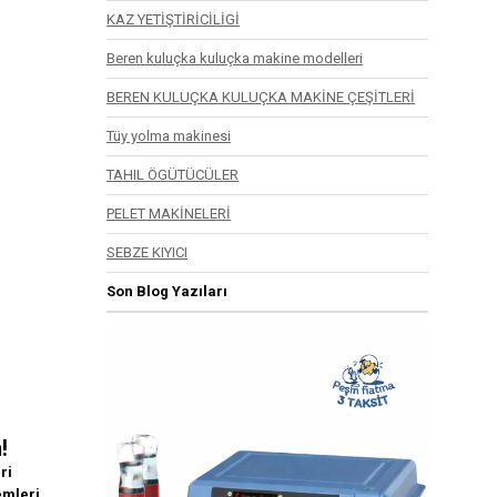
KAZ YETİŞTİRİCİLİGİ
Beren kuluçka kuluçka makine modelleri
BEREN KULUÇKA KULUÇKA MAKİNE ÇEŞİTLERİ
Tüy yolma makinesi
TAHIL ÖGÜTÜCÜLER
PELET MAKİNELERİ
SEBZE KIYICI
Son Blog Yazıları
!
ri
emleri