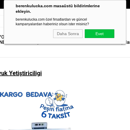
berenkulucka.com masaüstü bildirimlerine
ekleyin.
berenkulucka.com özel fırsatlardan ve güncel
kampanyalardan haberiniz olsun ister misiniz?
Daha Sonra
Evet
YOLMA
Paslanmaz Çelik
Yem Pelet
Kümes
Yedek
NELERİ
Yem Kıyıcılar
Makineleri
Isıtıcılar
Parçala
uk Yetiştiriciligi