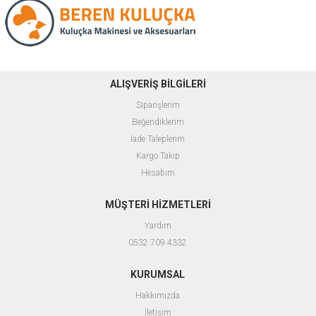
ALIŞVERİŞ BİLGİLERİ
Siparişlerim
Beğendiklerim
İade Taleplerim
Kargo Takip
Hesabım
MÜŞTERİ HİZMETLERİ
Yardım
0532 709 4332
KURUMSAL
Hakkımızda
İletişim