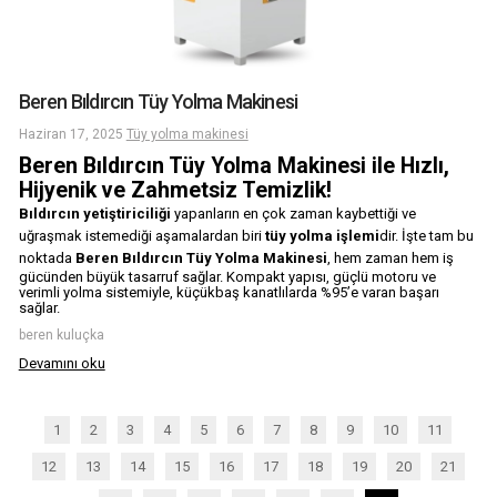
Beren Bıldırcın Tüy Yolma Makinesi
Haziran 17, 2025
Tüy yolma makinesi
Beren Bıldırcın Tüy Yolma Makinesi ile Hızlı,
Hijyenik ve Zahmetsiz Temizlik!
Bıldırcın yetiştiriciliği
yapanların en çok zaman kaybettiği ve
uğraşmak istemediği aşamalardan biri
tüy yolma işlemi
dir. İşte tam bu
noktada
Beren Bıldırcın Tüy Yolma Makinesi
, hem zaman hem iş
gücünden büyük tasarruf sağlar. Kompakt yapısı, güçlü motoru ve
verimli yolma sistemiyle, küçükbaş kanatlılarda %95’e varan başarı
sağlar.
beren kuluçka
Devamını oku
1
2
3
4
5
6
7
8
9
10
11
12
13
14
15
16
17
18
19
20
21