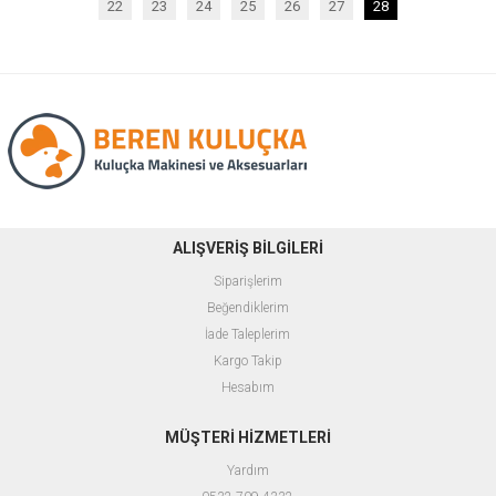
22
23
24
25
26
27
28
ALIŞVERİŞ BİLGİLERİ
Siparişlerim
Beğendiklerim
İade Taleplerim
Kargo Takip
Hesabım
MÜŞTERİ HİZMETLERİ
Yardım