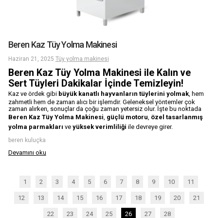
Beren Kaz Tüy Yolma Makinesi
Haziran 21, 2025
Tüy yolma makinesi
Beren Kaz Tüy Yolma Makinesi ile Kalın ve
Sert Tüyleri Dakikalar İçinde Temizleyin!
Kaz ve ördek gibi
büyük kanatlı hayvanların tüylerini yolmak
, hem
zahmetli hem de zaman alıcı bir işlemdir. Geleneksel yöntemler çok
zaman alırken, sonuçlar da çoğu zaman yetersiz olur. İşte bu noktada
Beren Kaz Tüy Yolma Makinesi
,
güçlü motoru
,
özel tasarlanmış
yolma parmakları
ve
yüksek verimliliği
ile devreye girer.
beren kuluçka
Devamını oku
1
2
3
4
5
6
7
8
9
10
11
12
13
14
15
16
17
18
19
20
21
22
23
24
25
26
27
28