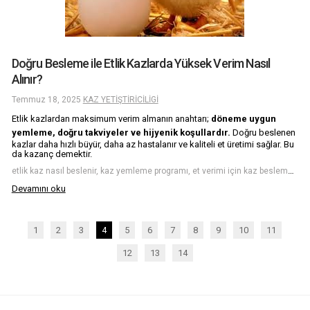
Doğru Besleme ile Etlik Kazlarda Yüksek Verim Nasıl
Alınır?
Temmuz 18, 2025
KAZ YETİŞTİRİCİLİGİ
Etlik kazlardan maksimum verim almanın anahtarı;
döneme uygun
yemleme, doğru takviyeler ve hijyenik koşullardır.
Doğru beslenen
kazlar daha hızlı büyür, daha az hastalanır ve kaliteli et üretimi sağlar. Bu
da kazanç demektir.
etlik kaz nasıl beslenir, kaz yemleme programı, et verimi için kaz besleme, etlik kaz yemi, kaz yetiştiriciliği yem türleri, beren tahıl öğütücü, kaz besleme teknikleri
Devamını oku
1
2
3
4
5
6
7
8
9
10
11
12
13
14