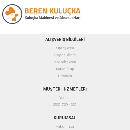
ALIŞVERİŞ BİLGİLERİ
Siparişlerim
Beğendiklerim
İade Taleplerim
Kargo Takip
Hesabım
MÜŞTERİ HİZMETLERİ
Yardım
0532 709 4332
KURUMSAL
Hakkımızda