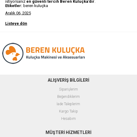
istiyorsanız
en güvenli tercih Beren Kuluçka’dır
.
Etiketler:
beren kuluçka
Aralık 06, 2025
Listeye dön
ALIŞVERİŞ BİLGİLERİ
Siparişlerim
Beğendiklerim
İade Taleplerim
Kargo Takip
Hesabım
MÜŞTERİ HİZMETLERİ