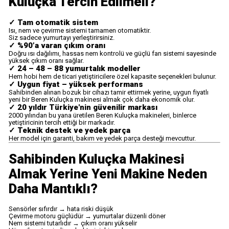
Kuluçka Tercih Edilmeli?
✓ Tam otomatik sistem
Isı, nem ve çevirme sistemi tamamen otomatiktir.
Siz sadece yumurtayı yerleştirirsiniz.
✓ %90’a varan çıkım oranı
Doğru ısı dağılımı, hassas nem kontrolü ve güçlü fan sistemi sayesinde
yüksek çıkım oranı sağlar.
✓ 24 – 48 – 88 yumurtalık modeller
Hem hobi hem de ticari yetiştiricilere özel kapasite seçenekleri bulunur.
✓ Uygun fiyat – yüksek performans
Sahibinden alınan bozuk bir cihazı tamir ettirmek yerine, uygun fiyatlı
yeni bir Beren Kuluçka makinesi almak çok daha ekonomik olur.
✓ 20 yıldır Türkiye'nin güvenilir markası
2000 yılından bu yana üretilen Beren Kuluçka makineleri, binlerce
yetiştiricinin tercih ettiği bir markadır.
✓ Teknik destek ve yedek parça
Her model için garanti, bakım ve yedek parça desteği mevcuttur.
Sahibinden Kuluçka Makinesi
Almak Yerine Yeni Makine Neden
Daha Mantıklı?
Sensörler sıfırdır → hata riski düşük
Çevirme motoru güçlüdür → yumurtalar düzenli döner
Nem sistemi tutarlıdır → çıkım oranı yükselir