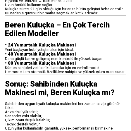
Hijyenik ve temizdir → bakteri riski azalır
Uzun ömürlü kullanım sağlar
Kuluçka süreci 21 gün olduğu için bir arıza bütün gelişimi heba edebilir.
Bu nedenle güvenilir bir marka seçmek en kritik adımdır.
Beren Kuluçka – En Çok Tercih
Edilen Modeller
• 24 Yumurtalık Kuluçka Makinesi
Yeni başlayan hobi yetiştiricileri için ideal.
• 48 Yumurtalık Kuluçka Makinesi
Daha güçlü fan ve gelişmiş nem kontrolü ile yüksek başarı.
• 88 Yumurtalık Kuluçka Makinesi
Kümes sahipleri ve ticari kullanıcılar için en verimli model.
Her model tam otomatik özelliklere sahiptir ve yüksek çıkım oranı sunar.
Sonuç: Sahibinden Kuluçka
Makinesi mi, Beren Kuluçka mı?
Sahibinden uygun fiyatlı kuluçka makineleri her zaman cazip görünür
fakat:
Arıza riski yüksektir,
Sensörler eski olabilir,
Çıkım oranı düşük kalabilir,
Teknik destek yoktur.
Uzun yıllar kullanılabilir, garantili, yüksek performanslı bir makine