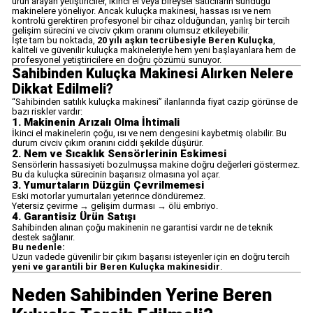
ürün arayan yetiştiriciler, ikinci el veya bireysel satıcıların sunduğu
makinelere yöneliyor. Ancak kuluçka makinesi, hassas ısı ve nem
kontrolü gerektiren profesyonel bir cihaz olduğundan, yanlış bir tercih
gelişim sürecini ve civciv çıkım oranını olumsuz etkileyebilir.
İşte tam bu noktada,
20 yılı aşkın tecrübesiyle Beren Kuluçka
,
kaliteli ve güvenilir kuluçka makineleriyle hem yeni başlayanlara hem de
profesyonel yetiştiricilere en doğru çözümü sunuyor.
Sahibinden Kuluçka Makinesi Alırken Nelere
Dikkat Edilmeli?
“Sahibinden satılık kuluçka makinesi” ilanlarında fiyat cazip görünse de
bazı riskler vardır:
1. Makinenin Arızalı Olma İhtimali
İkinci el makinelerin çoğu, ısı ve nem dengesini kaybetmiş olabilir. Bu
durum civciv çıkım oranını ciddi şekilde düşürür.
2. Nem ve Sıcaklık Sensörlerinin Eskimesi
Sensörlerin hassasiyeti bozulmuşsa makine doğru değerleri göstermez.
Bu da kuluçka sürecinin başarısız olmasına yol açar.
3. Yumurtaların Düzgün Çevrilmemesi
Eski motorlar yumurtaları yeterince döndüremez.
Yetersiz çevirme → gelişim durması → ölü embriyo.
4. Garantisiz Ürün Satışı
Sahibinden alınan çoğu makinenin ne garantisi vardır ne de teknik
destek sağlanır.
Bu nedenle:
Uzun vadede güvenilir bir çıkım başarısı isteyenler için en doğru tercih
yeni ve garantili bir Beren Kuluçka makinesidir
.
Neden Sahibinden Yerine Beren