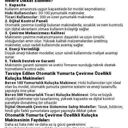
Nelere Dikkat Edilmeli?
1. Kapasite
Kullanım amacınıza uygun kapasitede bir model seçmelisiniz:
Hobi Kullanıcıları:
30-100 yumurtalık makineler.
Ticari Kullanıcılar:
300 ve üzeri yumurtalık makineler.
2. Dijital Kontrol Paneli
Otomatik çevirme özelliği bulunan makinelerde, sıcaklık ve nem kontrolü
için dijital ekranların olması kullanım kolaylığı sağlar.
3. Çevirme Mekanizması Kalitesi
Makinenin çevirme mekanizmasının dayanıklı ve uzun ömürlü
olduğundan emin olun. Yüksek kaliteli malzemelerden üretilmiş
makineler, uzun vadeli kullanımda avantaj sağlar.
4. Enerji Verimliliği
Düşük enerji tüketen modeller, uzun süreli kullanımda maliyet avantajı
sunar.
5. Teknik Destek ve Garanti
Makinenin garanti süresini ve üretici firmanın sunduğu teknik destek
hizmetlerini kontrol edin.
Tavsiye Edilen Otomatik Yumurta Çevirme Özellikli
Kuluçka Makineleri
Beren 103 Yumurtalık Kuluçka Makinesi:
Hobi kullanıcıları için ideal
olan bu model, otomatik yumurta çevirme sistemi ve enerji tasarruflu
yapısıyla öne çıkar.
Beren 500 Yumurtalık Ticari Kuluçka Makinesi:
Orta ve büyük
ölçekli işletmeler için tasarlanmış, yüksek kapasite ve dijital kontrol
paneliyle donatılmış bir cihazdır.
Dijital Otomatik Çevirme Sistemine Sahip Modeller:
Tavuk, bıldırcın,
hindi gibi farklı yumurtalara uygun yapısıyla dikkat çeker.
Otomatik Yumurta Çevirme Özellikli Kuluçka
Makinesinin Faydaları
Daha az hata riski ve daha az iş gücü gereksinimi.