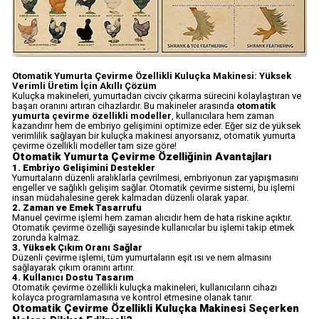
Otomatik Yumurta Çevirme Özellikli Kuluçka Makinesi: Yüksek
Verimli Üretim İçin Akıllı Çözüm
Kuluçka makineleri, yumurtadan civciv çıkarma sürecini kolaylaştıran ve
başarı oranını artıran cihazlardır. Bu makineler arasında
otomatik
yumurta çevirme özellikli modeller
, kullanıcılara hem zaman
kazandırır hem de embriyo gelişimini optimize eder. Eğer siz de yüksek
verimlilik sağlayan bir kuluçka makinesi arıyorsanız, otomatik yumurta
çevirme özellikli modeller tam size göre!
Otomatik Yumurta Çevirme Özelliğinin Avantajları
1. Embriyo Gelişimini Destekler
Yumurtaların düzenli aralıklarla çevrilmesi, embriyonun zar yapışmasını
engeller ve sağlıklı gelişim sağlar. Otomatik çevirme sistemi, bu işlemi
insan müdahalesine gerek kalmadan düzenli olarak yapar.
2. Zaman ve Emek Tasarrufu
Manuel çevirme işlemi hem zaman alıcıdır hem de hata riskine açıktır.
Otomatik çevirme özelliği sayesinde kullanıcılar bu işlemi takip etmek
zorunda kalmaz.
3. Yüksek Çıkım Oranı Sağlar
Düzenli çevirme işlemi, tüm yumurtaların eşit ısı ve nem almasını
sağlayarak çıkım oranını artırır.
4. Kullanıcı Dostu Tasarım
Otomatik çevirme özellikli kuluçka makineleri, kullanıcıların cihazı
kolayca programlamasına ve kontrol etmesine olanak tanır.
Otomatik Çevirme Özellikli Kuluçka Makinesi Seçerken