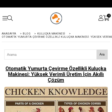
0
ANASAYFA
>
BLOG
>
KULUÇKA MAKINESI
>
OTOMATIK YUMURTA ÇEVIRME ÖZELLIKLI KULUÇKA MAKINESI: YÜKSEK VERIML
Ara
Otomatik Yumurta Çevirme Özellikli Kuluçka
Makinesi: Yüksek Verimli Üretim İçin Akıllı
Çözüm