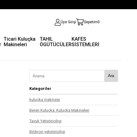
Üye Girişi
Sepetim
0
Ticari Kuluçka
TAHIL
KAFES
r
Makineleri
ÖGÜTÜCÜLER
SİSTEMLERİ
Ara
Kategoriler
kuluçka makinesi
Beren Kuluçka: Kuluçka Makineleri
Tavuk Yetiştiriciligi
Bıldırcın yetiştiriciligi