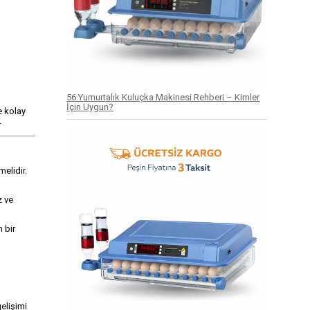
56 Yumurtalık Kuluçka Makinesi Rehberi – Kimler
İçin Uygun?
ve kolay
.
melidir.
z ve
 bir
gelişimi