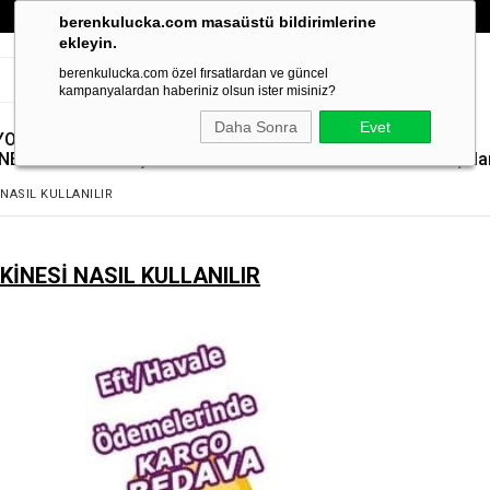
berenkulucka.com masaüstü bildirimlerine
ekleyin.
berenkulucka.com özel fırsatlardan ve güncel
kampanyalardan haberiniz olsun ister misiniz?
Daha Sonra
Evet
YOLMA
Paslanmaz Çelik
Yem Pelet
Kümes
Yedek
NELERİ
Yem Kıyıcılar
Makineleri
Isıtıcılar
Parçala
NASIL KULLANILIR
İNESİ NASIL KULLANILIR