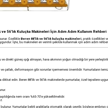
k ve 56’lık Kuluçka Makineleri İçin Adım Adım Kullanım Rehberi
sunar. Özellikle
Beren 88’lik ve 56’lık kuluçka makineleri
, pratik özellikleri 
ygundur. İşte, bu makineleri en verimli şekilde kullanmak için adım adım rehber
ve direkt güneş ışığı almayan, hava akımının yoğun olmadığı bir yere yerleştiril
 ve çatlak, deformasyon gibi sorunlar içermemesi önemlidir. Yumurtaların temi
a dikkat edin. Beren 88’lik ve 56’lık makinelerde yumurtalar, özel tepsilere uygun
unur.
laşıldığında nem oranı %65-70’e yükseltilmelidir.
z.
ulunur. Yumurtalar belirli aralıklarla otomatik olarak çevrilir, böylece embriyo 