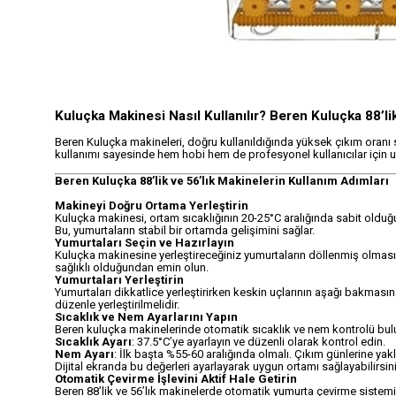
Kuluçka Makinesi Nasıl Kullanılır? Beren Kuluçka 88’li
Beren Kuluçka makineleri, doğru kullanıldığında yüksek çıkım oranı 
kullanımı sayesinde hem hobi hem de profesyonel kullanıcılar için u
Beren Kuluçka 88’lik ve 56’lık Makinelerin Kullanım Adımları
Makineyi Doğru Ortama Yerleştirin
Kuluçka makinesi, ortam sıcaklığının 20-25°C aralığında sabit olduğu 
Bu, yumurtaların stabil bir ortamda gelişimini sağlar.
Yumurtaları Seçin ve Hazırlayın
Kuluçka makinesine yerleştireceğiniz yumurtaların döllenmiş olması
sağlıklı olduğundan emin olun.
Yumurtaları Yerleştirin
Yumurtaları dikkatlice yerleştirirken keskin uçlarının aşağı bakmasın
düzenle yerleştirilmelidir.
Sıcaklık ve Nem Ayarlarını Yapın
Beren kuluçka makinelerinde otomatik sıcaklık ve nem kontrolü bul
Sıcaklık Ayarı
: 37.5°C’ye ayarlayın ve düzenli olarak kontrol edin.
Nem Ayarı
: İlk başta %55-60 aralığında olmalı. Çıkım günlerine yak
Dijital ekranda bu değerleri ayarlayarak uygun ortamı sağlayabilirsini
Otomatik Çevirme İşlevini Aktif Hale Getirin
Beren 88’lik ve 56’lık makinelerde otomatik yumurta çevirme sistemi b