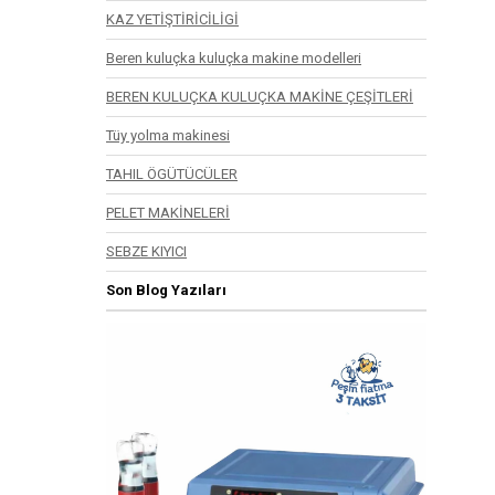
KAZ YETİŞTİRİCİLİGİ
Beren kuluçka kuluçka makine modelleri
BEREN KULUÇKA KULUÇKA MAKİNE ÇEŞİTLERİ
Tüy yolma makinesi
TAHIL ÖGÜTÜCÜLER
PELET MAKİNELERİ
SEBZE KIYICI
Son Blog Yazıları