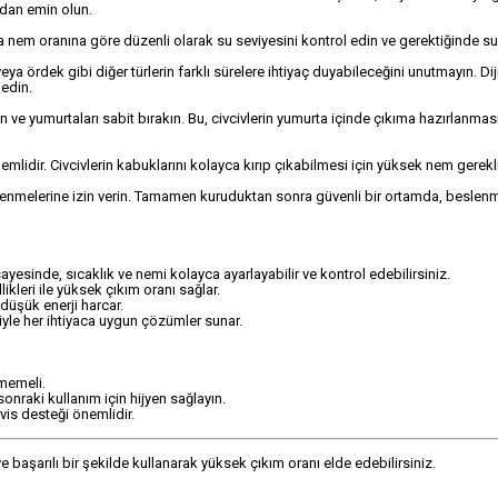
ndan emin olun.
nem oranına göre düzenli olarak su seviyesini kontrol edin ve gerektiğinde su 
eya ördek gibi diğer türlerin farklı sürelere ihtiyaç duyabileceğini unutmayın. Dij
 edin.
ve yumurtaları sabit bırakın. Bu, civcivlerin yumurta içinde çıkıma hazırlanmas
lidir. Civcivlerin kabuklarını kolayca kırıp çıkabilmesi için yüksek nem gerekli
dinlenmelerine izin verin. Tamamen kuruduktan sonra güvenli bir ortamda, beslen
 sayesinde, sıcaklık ve nemi kolayca ayarlayabilir ve kontrol edebilirsiniz.
kleri ile yüksek çıkım oranı sağlar.
 düşük enerji harcar.
riyle her ihtiyaca uygun çözümler sunar.
memeli.
onraki kullanım için hijyen sağlayın.
vis desteği önemlidir.
ve başarılı bir şekilde kullanarak yüksek çıkım oranı elde edebilirsiniz.