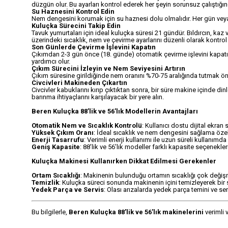
düzgün olur. Bu ayarları kontrol ederek her şeyin sorunsuz çalıştığı
Su Haznesini Kontrol Edin
Nem dengesini korumak için su haznesi dolu olmalıdır. Her gün veya 
Kuluçka Sürecini Takip Edin
Tavuk yumurtaları için ideal kuluçka süresi 21 gündür. Bıldırcın, kaz v
üzerindeki sıcaklık, nem ve çevirme ayarlarını düzenli olarak kontrol
Son Günlerde Çevirme İşlevini Kapatın
Çıkımdan 2-3 gün önce (18. günde) otomatik çevirme işlevini kapatın 
yardımcı olur.
Çıkım Sürecini İzleyin ve Nem Seviyesini Artırın
Çıkım süresine girildiğinde nem oranını %70-75 aralığında tutmak önem
Civcivleri Makineden Çıkartın
Civcivler kabuklarını kırıp çıktıktan sonra, bir süre makine içinde 
barınma ihtiyaçlarını karşılayacak bir yere alın.
Beren Kuluçka 88’lik ve 56’lık Modellerin Avantajları
Otomatik Nem ve Sıcaklık Kontrolü
: Kullanıcı dostu dijital ekran
Yüksek Çıkım Oranı
: İdeal sıcaklık ve nem dengesini sağlama özelli
Enerji Tasarrufu
: Verimli enerji kullanımı ile uzun süreli kullanımda
Geniş Kapasite
: 88’lik ve 56’lık modeller farklı kapasite seçenekle
Kuluçka Makinesi Kullanırken Dikkat Edilmesi Gerekenler
Ortam Sıcaklığı
: Makinenin bulunduğu ortamın sıcaklığı çok değiş
Temizlik
: Kuluçka süreci sonunda makinenin içini temizleyerek bir s
Yedek Parça ve Servis
: Olası arızalarda yedek parça temini ve ser
Bu bilgilerle,
Beren Kuluçka 88’lik ve 56’lık makinelerini
verimli 