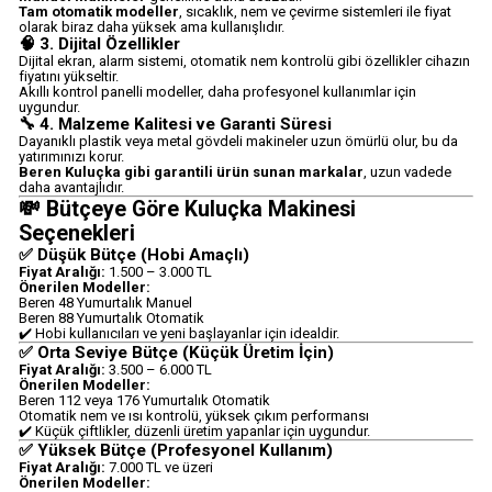
Tam otomatik modeller
, sıcaklık, nem ve çevirme sistemleri ile fiyat
olarak biraz daha yüksek ama kullanışlıdır.
🧠 3. Dijital Özellikler
Dijital ekran, alarm sistemi, otomatik nem kontrolü gibi özellikler cihazın
fiyatını yükseltir.
Akıllı kontrol panelli modeller, daha profesyonel kullanımlar için
uygundur.
🔧 4. Malzeme Kalitesi ve Garanti Süresi
Dayanıklı plastik veya metal gövdeli makineler uzun ömürlü olur, bu da
yatırımınızı korur.
Beren Kuluçka gibi garantili ürün sunan markalar
, uzun vadede
daha avantajlıdır.
💸 Bütçeye Göre Kuluçka Makinesi
Seçenekleri
✅ Düşük Bütçe (Hobi Amaçlı)
Fiyat Aralığı:
1.500 – 3.000 TL
Önerilen Modeller:
Beren 48 Yumurtalık Manuel
Beren 88 Yumurtalık Otomatik
✔️ Hobi kullanıcıları ve yeni başlayanlar için idealdir.
✅ Orta Seviye Bütçe (Küçük Üretim İçin)
Fiyat Aralığı:
3.500 – 6.000 TL
Önerilen Modeller:
Beren 112 veya 176 Yumurtalık Otomatik
Otomatik nem ve ısı kontrolü, yüksek çıkım performansı
✔️ Küçük çiftlikler, düzenli üretim yapanlar için uygundur.
✅ Yüksek Bütçe (Profesyonel Kullanım)
Fiyat Aralığı:
7.000 TL ve üzeri
Önerilen Modeller: