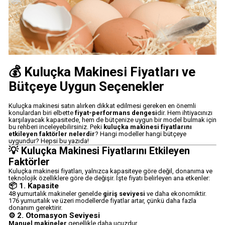
💰 Kuluçka Makinesi Fiyatları ve
Bütçeye Uygun Seçenekler
Kuluçka makinesi satın alırken dikkat edilmesi gereken en önemli
konulardan biri elbette
fiyat-performans dengesi
dir. Hem ihtiyacınızı
karşılayacak kapasitede, hem de bütçenize uygun bir model bulmak için
bu rehberi inceleyebilirsiniz. Peki
kuluçka makinesi fiyatlarını
etkileyen faktörler nelerdir
? Hangi modeller hangi bütçeye
uygundur? Hepsi bu yazıda!
💡 Kuluçka Makinesi Fiyatlarını Etkileyen
Faktörler
Kuluçka makinesi fiyatları, yalnızca kapasiteye göre değil, donanıma ve
teknolojik özelliklere göre de değişir. İşte fiyatı belirleyen ana etkenler:
📦 1. Kapasite
48 yumurtalık makineler genelde
giriş seviyesi
ve daha ekonomiktir.
176 yumurtalık ve üzeri modellerde fiyatlar artar, çünkü daha fazla
donanım gerektirir.
⚙️ 2. Otomasyon Seviyesi
Manuel makineler
genellikle daha ucuzdur.