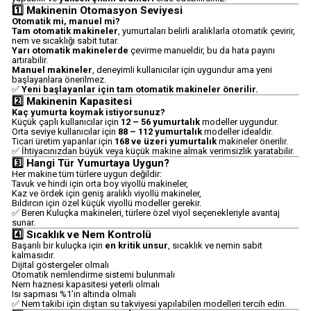
1️⃣ Makinenin Otomasyon Seviyesi
Otomatik mi, manuel mi?
Tam otomatik makineler
, yumurtaları belirli aralıklarla otomatik çevirir,
nem ve sıcaklığı sabit tutar.
Yarı otomatik makinelerde
çevirme manueldir, bu da hata payını
artırabilir.
Manuel makineler
, deneyimli kullanıcılar için uygundur ama yeni
başlayanlara önerilmez.
✅
Yeni başlayanlar için tam otomatik makineler önerilir.
2️⃣ Makinenin Kapasitesi
Kaç yumurta koymak istiyorsunuz?
Küçük çaplı kullanıcılar için
12 – 56 yumurtalık
modeller uygundur.
Orta seviye kullanıcılar için
88 – 112 yumurtalık
modeller idealdir.
Ticari üretim yapanlar için
168 ve üzeri yumurtalık
makineler önerilir.
✅ İhtiyacınızdan büyük veya küçük makine almak verimsizlik yaratabilir.
3️⃣ Hangi Tür Yumurtaya Uygun?
Her makine tüm türlere uygun değildir:
Tavuk ve hindi için orta boy viyollü makineler,
Kaz ve ördek için geniş aralıklı viyollü makineler,
Bıldırcın için özel küçük viyollü modeller gerekir.
✅ Beren Kuluçka makineleri, türlere özel viyol seçenekleriyle avantaj
sunar.
4️⃣ Sıcaklık ve Nem Kontrolü
Başarılı bir kuluçka için
en kritik unsur
, sıcaklık ve nemin sabit
kalmasıdır.
Dijital göstergeler olmalı
Otomatik nemlendirme sistemi bulunmalı
Nem haznesi kapasitesi yeterli olmalı
Isı sapması %1’in altında olmalı
✅ Nem takibi için dıştan su takviyesi yapılabilen modelleri tercih edin.