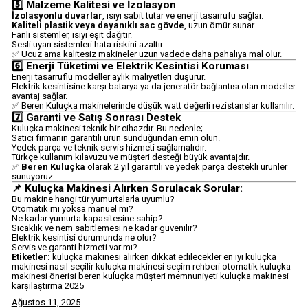
5️⃣ Malzeme Kalitesi ve İzolasyon
İzolasyonlu duvarlar
, ısıyı sabit tutar ve enerji tasarrufu sağlar.
Kaliteli plastik veya dayanıklı sac gövde
, uzun ömür sunar.
Fanlı sistemler, ısıyı eşit dağıtır.
Sesli uyarı sistemleri hata riskini azaltır.
✅ Ucuz ama kalitesiz makineler uzun vadede daha pahalıya mal olur.
6️⃣ Enerji Tüketimi ve Elektrik Kesintisi Koruması
Enerji tasarruflu modeller aylık maliyetleri düşürür.
Elektrik kesintisine karşı batarya ya da jeneratör bağlantısı olan modeller
avantaj sağlar.
✅ Beren Kuluçka makinelerinde düşük watt değerli rezistanslar kullanılır.
7️⃣ Garanti ve Satış Sonrası Destek
Kuluçka makinesi teknik bir cihazdır. Bu nedenle;
Satıcı firmanın garantili ürün sunduğundan emin olun.
Yedek parça ve teknik servis hizmeti sağlamalıdır.
Türkçe kullanım kılavuzu ve müşteri desteği büyük avantajdır.
✅
Beren Kuluçka
olarak 2 yıl garantili ve yedek parça destekli ürünler
sunuyoruz.
📌 Kuluçka Makinesi Alırken Sorulacak Sorular:
Bu makine hangi tür yumurtalarla uyumlu?
Otomatik mi yoksa manuel mi?
Ne kadar yumurta kapasitesine sahip?
Sıcaklık ve nem sabitlemesi ne kadar güvenilir?
Elektrik kesintisi durumunda ne olur?
Servis ve garanti hizmeti var mı?
Etiketler:
kuluçka makinesi alırken dikkat edilecekler en iyi kuluçka
makinesi nasıl seçilir kuluçka makinesi seçim rehberi otomatik kuluçka
makinesi önerisi beren kuluçka müşteri memnuniyeti kuluçka makinesi
karşılaştırma 2025
Ağustos 11, 2025