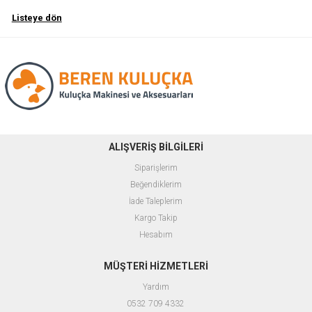
Listeye dön
ALIŞVERİŞ BİLGİLERİ
Siparişlerim
Beğendiklerim
İade Taleplerim
Kargo Takip
Hesabım
MÜŞTERİ HİZMETLERİ
Yardım
0532 709 4332