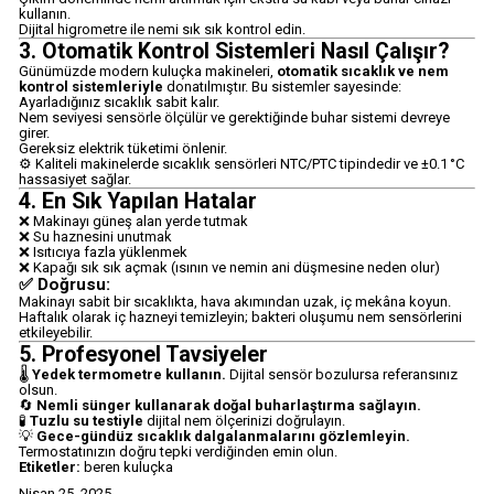
kullanın.
Dijital higrometre ile nemi sık sık kontrol edin.
3. Otomatik Kontrol Sistemleri Nasıl Çalışır?
Günümüzde modern kuluçka makineleri,
otomatik sıcaklık ve nem
kontrol sistemleriyle
donatılmıştır. Bu sistemler sayesinde:
Ayarladığınız sıcaklık sabit kalır.
Nem seviyesi sensörle ölçülür ve gerektiğinde buhar sistemi devreye
girer.
Gereksiz elektrik tüketimi önlenir.
⚙️ Kaliteli makinelerde sıcaklık sensörleri NTC/PTC tipindedir ve ±0.1 °C
hassasiyet sağlar.
4. En Sık Yapılan Hatalar
❌ Makinayı güneş alan yerde tutmak
❌ Su haznesini unutmak
❌ Isıtıcıya fazla yüklenmek
❌ Kapağı sık sık açmak (ısının ve nemin ani düşmesine neden olur)
✅ Doğrusu:
Makinayı sabit bir sıcaklıkta, hava akımından uzak, iç mekâna koyun.
Haftalık olarak iç hazneyi temizleyin; bakteri oluşumu nem sensörlerini
etkileyebilir.
5. Profesyonel Tavsiyeler
🌡️
Yedek termometre kullanın.
Dijital sensör bozulursa referansınız
olsun.
🔄
Nemli sünger kullanarak doğal buharlaştırma sağlayın.
🧪
Tuzlu su testiyle
dijital nem ölçerinizi doğrulayın.
💡
Gece-gündüz sıcaklık dalgalanmalarını gözlemleyin.
Termostatınızın doğru tepki verdiğinden emin olun.
Etiketler:
beren kuluçka
Nisan 25, 2025