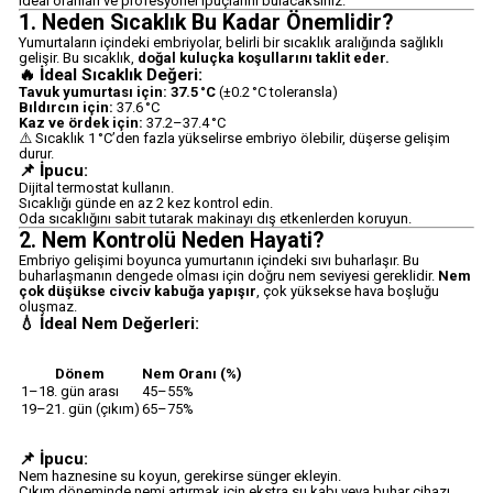
ideal oranları ve profesyonel ipuçlarını bulacaksınız.
1. Neden Sıcaklık Bu Kadar Önemlidir?
Yumurtaların içindeki embriyolar, belirli bir sıcaklık aralığında sağlıklı
gelişir. Bu sıcaklık,
doğal kuluçka koşullarını taklit eder.
🔥 İdeal Sıcaklık Değeri:
Tavuk yumurtası için:
37.5 °C
(±0.2 °C toleransla)
Bıldırcın için:
37.6 °C
Kaz ve ördek için:
37.2–37.4 °C
⚠️ Sıcaklık 1 °C’den fazla yükselirse embriyo ölebilir, düşerse gelişim
durur.
📌 İpucu:
Dijital termostat kullanın.
Sıcaklığı günde en az 2 kez kontrol edin.
Oda sıcaklığını sabit tutarak makinayı dış etkenlerden koruyun.
2. Nem Kontrolü Neden Hayati?
Embriyo gelişimi boyunca yumurtanın içindeki sıvı buharlaşır. Bu
buharlaşmanın dengede olması için doğru nem seviyesi gereklidir.
Nem
çok düşükse civciv kabuğa yapışır
, çok yüksekse hava boşluğu
oluşmaz.
💧 İdeal Nem Değerleri:
Dönem
Nem Oranı (%)
1–18. gün arası
45–55%
19–21. gün (çıkım)
65–75%
📌 İpucu:
Nem haznesine su koyun, gerekirse sünger ekleyin.
Çıkım döneminde nemi artırmak için ekstra su kabı veya buhar cihazı