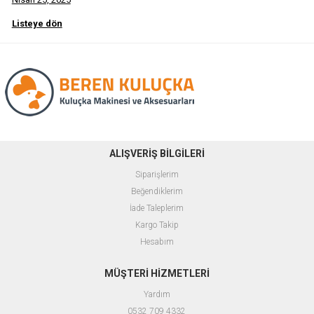
Listeye dön
ALIŞVERİŞ BİLGİLERİ
Siparişlerim
Beğendiklerim
İade Taleplerim
Kargo Takip
Hesabım
MÜŞTERİ HİZMETLERİ
Yardım
0532 709 4332