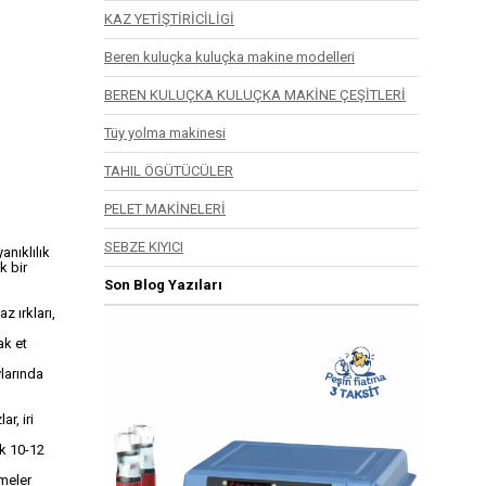
KAZ YETİŞTİRİCİLİGİ
Beren kuluçka kuluçka makine modelleri
BEREN KULUÇKA KULUÇKA MAKİNE ÇEŞİTLERİ
Tüy yolma makinesi
TAHIL ÖGÜTÜCÜLER
PELET MAKİNELERİ
SEBZE KIYICI
yanıklılık
k bir
Son Blog Yazıları
z ırkları,
ak et
ylarında
ar, iri
ık 10-12
tmeler