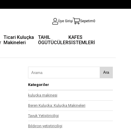
Üye Girişi
Sepetim
0
Ticari Kuluçka
TAHIL
KAFES
r
Makineleri
ÖGÜTÜCÜLER
SİSTEMLERİ
Ara
Kategoriler
kuluçka makinesi
Beren Kuluçka: Kuluçka Makineleri
Tavuk Yetiştiriciligi
Bıldırcın yetiştiriciligi