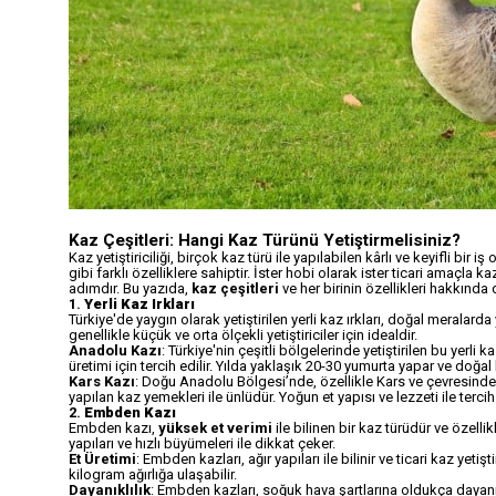
Kaz Çeşitleri: Hangi Kaz Türünü Yetiştirmelisiniz?
Kaz yetiştiriciliği, birçok kaz türü ile yapılabilen kârlı ve keyifli bir iş
gibi farklı özelliklere sahiptir. İster hobi olarak ister ticari amaçla 
adımdır. Bu yazıda,
kaz çeşitleri
ve her birinin özellikleri hakkında 
1.
Yerli Kaz Irkları
Türkiye'de yaygın olarak yetiştirilen yerli kaz ırkları, doğal meralarda y
genellikle küçük ve orta ölçekli yetiştiriciler için idealdir.
Anadolu Kazı
: Türkiye'nin çeşitli bölgelerinde yetiştirilen bu yerli k
üretimi için tercih edilir. Yılda yaklaşık 20-30 yumurta yapar ve doğal 
Kars Kazı
: Doğu Anadolu Bölgesi’nde, özellikle Kars ve çevresinde yet
yapılan kaz yemekleri ile ünlüdür. Yoğun et yapısı ve lezzeti ile tercih 
2.
Embden Kazı
Embden kazı,
yüksek et verimi
ile bilinen bir kaz türüdür ve özellikl
yapıları ve hızlı büyümeleri ile dikkat çeker.
Et Üretimi
: Embden kazları, ağır yapıları ile bilinir ve ticari kaz yeti
kilogram ağırlığa ulaşabilir.
Dayanıklılık
: Embden kazları, soğuk hava şartlarına oldukça dayanık