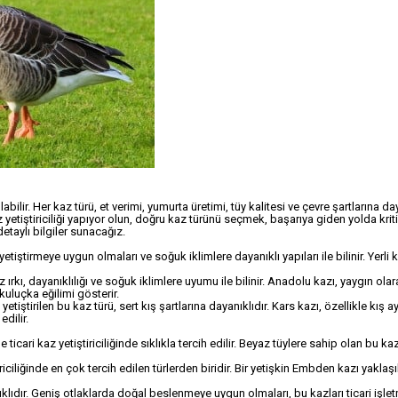
 olabilir. Her kaz türü, et verimi, yumurta üretimi, tüy kalitesi ve çevre şartlarına da
kaz yetiştiriciliği yapıyor olun, doğru kaz türünü seçmek, başarıya giden yolda kriti
detaylı bilgiler sunacağız.
etiştirmeye uygun olmaları ve soğuk iklimlere dayanıklı yapıları ile bilinir. Yerli ka
az ırkı, dayanıklılığı ve soğuk iklimlere uyumu ile bilinir. Anadolu kazı, yaygın olar
kuluçka eğilimi gösterir.
iştirilen bu kaz türü, sert kış şartlarına dayanıklıdır. Kars kazı, özellikle kış a
edilir.
e ticari kaz yetiştiriciliğinde sıklıkla tercih edilir. Beyaz tüylere sahip olan bu kazl
ştiriciliğinde en çok tercih edilen türlerden biridir. Bir yetişkin Embden kazı yaklaş
lıdır. Geniş otlaklarda doğal beslenmeye uygun olmaları, bu kazları ticari işle