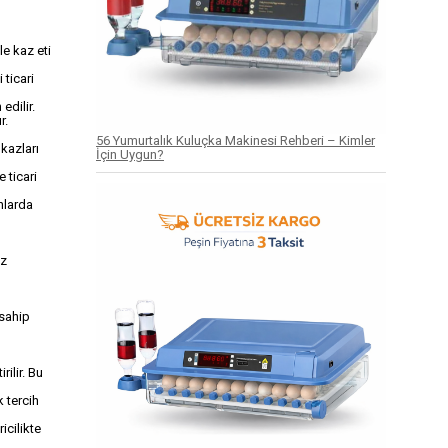
le kaz eti
 ticari
edilir.
r.
56 Yumurtalık Kuluçka Makinesi Rehberi – Kimler
 kazları
İçin Uygun?
 ticari
onlarda
az
 sahip
rilir. Bu
k tercih
icilikte