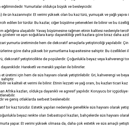
a eğilimindedir. Yumurtalar oldukça büyük ve besleyicidir.
as) ile ün kazanmıştır. Et verimi yüksek olan bu kaz türü, yumuşak ve yağlı yapısı i
ih edilen bir türdür. Bu kazlar, ciğer büyütme yetenekleri ile bilinir ve bu özelliği
m ağırlığına ulaşabilir. Yavaş büyümesine rağmen etinin kalitesi nedeniyle tercih 
 gösterir ve aşırı soğuklara karşı dayanıklılığı yerli kazlara göre biraz daha azdı
icari yumurta üretiminde hem de dekoratif amaçlarla yetiştiriciliği yapılabilir. Çin
z türlerine göre daha yüksek bir yumurtlama kapasitesine sahiptir. Bu özellikleri ile
türü, dekoratif yetiştiricilikte de popülerdir. Çoğunlukla beyaz veya kahverengi t
anıklıdır. Hareketli ve meraklı yapıları ile bilinirler.
em et üretimi için hem de süs hayvanı olarak yetiştirilebilir. Gri, kahverengi ve bey
 sahiptir.
ir ve kaliteli et verimi ile bilinir. Etinin lezzeti ve yağ oranı, bu kazları ticari kaz
ınan Afrika kazları, oldukça dayanıklı ve agresif yapılıdır. Koruyucu bir içgüdüye
lenebilir.
dır ve geniş otlaklarda serbest beslenebilir.
f bir kaz türüdür. Estetik yapıları nedeniyle genellikle süs hayvanı olarak yetişti
er. Çoğunlukla beyaz renkte olan Sebastopol kazları, bahçelerde süs hayvanı olara
murta yapar. Et verimi yüksek olmasa da, daha çok estetik ve süs amaçlı yetiştir