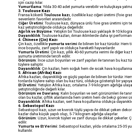
için cazip kılar.
Yumurtlama
: Yılda 30-40 adet yumurta verebilir ve kuluçkaya yatm
3.
Toulouse Kazı
Fransa kökenli
Toulouse kazı
, özellikle kaz ciğeri üretimi (foie gr
sevenlerin favorileri arasındadır.
Ciğer Üretimi
: Toulouse kazı, dünyaca ünlü foie gras üretimi için terc
kaz yetiştiriciliğinde oldukça değerlidir.
Ağırlık ve Büyüme
: Yetişkin bir Toulouse kazı yaklaşık 8-10 kilogra
Dayanıklılık
: Toulouse kazları, ılıman iklimlerde daha iyi performans
4.
Chinese (Çin) Kazı
Çin kazı, özellikle
yumurta verimi
ile bilinen bir kaz türüdür. Hem t
ince boyunlu, zarif yapılı ve oldukça hareketli hayvanlardır.
Yumurta Üretimi
: Çin kazı, yıllık 40-60 yumurta verimi ile diğer ka
yumurta üretiminde tercih edilir.
Görünüm
: İnce uzun boyunları ve zarif yapıları ile tanınan bu kaz 
tüylere sahiptir.
Dayanıklılık
: Çin kazları, hem soğuk hem de sıcak hava koşullarına day
5.
African (Afrika) Kazı
Afrika kazları, dayanıklılığı ve güçlü yapıları ile bilinen bir türdür. H
tonlarda tüylere sahip olan bu kaz türü, oldukça gösterişli bir yapıya
Et Üretimi
: Yetişkin Afrika kazı, ortalama 7-9 kilogram ağırlığa ulaşabil
yetiştiriciliğinde değerli kılar.
Görünüm ve Davranış
: Kalın boyunları ve sert görünümleri ile tan
olan bu kazlar, çiftlik alanlarında hem üretim hem de bekçi görevi üst
Dayanıklılık
: Afrika kazları, sert hava koşullarına oldukça dayanıklı
6.
Sebastopol Kazı
Sebastopol kazı, uzun ve kıvırcık tüylü yapısı ile dikkat çeken dekorati
kazlar daha küçük yapılı olup, 5-7 kilogram ağırlığa ulaşırlar.
Görünüm
: Uzun, kıvırcık tüyleri ve zarif duruşu ile dikkat çekerl
edilir.
Yumurta ve Et Verimi
: Sebastopol kazları, yılda ortalama 25-35 yu
kullanılır.