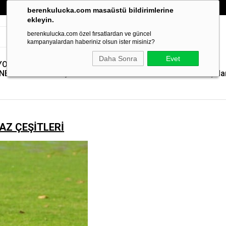
berenkulucka.com masaüstü bildirimlerine
ekleyin.
berenkulucka.com özel fırsatlardan ve güncel
kampanyalardan haberiniz olsun ister misiniz?
Daha Sonra
Evet
YOLMA
Paslanmaz Çelik
Yem Pelet
Kümes
Yedek
NELERİ
Yem Kıyıcılar
Makineleri
Isıtıcılar
Parçala
AZ ÇEŞİTLERİ