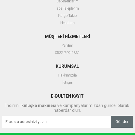
Beğendiklerim
İade Taleplerim
Kargo Takip
Hesabım
MÜŞTERİ HİZMETLERİ
Yardım
0532 709 4332
KURUMSAL
Hakkımızda
İletişim
E-BÜLTEN KAYIT
İndirimli
kuluçka makinesi
ve kampanyalarımızdan güncel olarak
haberdar olun.
Gönder