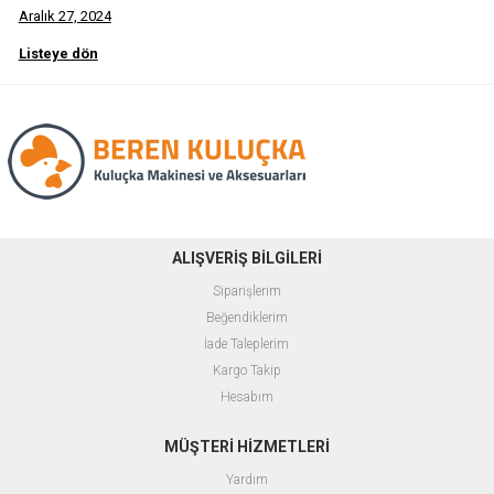
Aralık 27, 2024
Listeye dön
ALIŞVERİŞ BİLGİLERİ
Siparişlerim
Beğendiklerim
İade Taleplerim
Kargo Takip
Hesabım
MÜŞTERİ HİZMETLERİ
Yardım