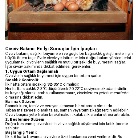
Civciv Bakımı: En İyi Sonuçlar İçin İpuçları
Civciv bakımı, sağlıklı büyümeleri ve güçlü bir bağışıklık geliştirmeleri için
büyük önem taşır. Evde civciv yetiştirenler için doğru bakım yöntemlerini
uygulamak, civcivlerin sağlıklı ve mutlu bir şekilde büyümesini sağlar.
İşte civciv bakımında dikkat edilmesi gerekenler:
1. Uygun Ortam Sağlanmalı
Civcivlerin sağlıklı büyümesi için uygun bir ortam şarttır:
Sıcaklık Kontrolü:
İlk hafta ortam sıcaklığı
32-35°C
olmalıdır.
Her hafta sıcaklık 2-3°C düşürülerek 20-22°C seviyesine kadar indirilir.
Isı kaynağı olarak lamba kullanıyorsanız, civcivlerden yeterli mesafede
olmasına dikkat edin.
Barınak Düzeni:
Barınak kuru, temiz ve cereyan almayan bir ortamda olmalıdır.
Taban malzemesi olarak talaş, saman veya temiz kağıt tercih edilebilir.
Civciv başına yeterli alan bırakılmalıdır; kalabalık alanlar stresi artırabilir.
2. Beslenme Düzeni
Doğru beslenme, civcivlerin hızlı ve sağlıklı büyümesi için kritik öneme
sahiptir:
Başlangıç Yemi:
İlk 4-6 hafta boyunca civcivlere özel başlangıç yemi verilmelidir. Bu