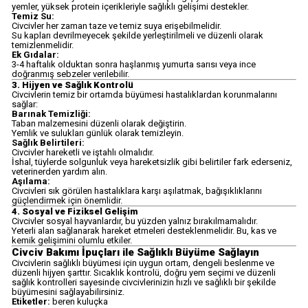
yemler, yüksek protein içerikleriyle sağlıklı gelişimi destekler.
Temiz Su:
Civcivler her zaman taze ve temiz suya erişebilmelidir.
Su kapları devrilmeyecek şekilde yerleştirilmeli ve düzenli olarak
temizlenmelidir.
Ek Gıdalar:
3-4 haftalık olduktan sonra haşlanmış yumurta sarısı veya ince
doğranmış sebzeler verilebilir.
3. Hijyen ve Sağlık Kontrolü
Civcivlerin temiz bir ortamda büyümesi hastalıklardan korunmalarını
sağlar:
Barınak Temizliği:
Taban malzemesini düzenli olarak değiştirin.
Yemlik ve sulukları günlük olarak temizleyin.
Sağlık Belirtileri:
Civcivler hareketli ve iştahlı olmalıdır.
İshal, tüylerde solgunluk veya hareketsizlik gibi belirtiler fark ederseniz,
veterinerden yardım alın.
Aşılama:
Civcivleri sık görülen hastalıklara karşı aşılatmak, bağışıklıklarını
güçlendirmek için önemlidir.
4. Sosyal ve Fiziksel Gelişim
Civcivler sosyal hayvanlardır, bu yüzden yalnız bırakılmamalıdır.
Yeterli alan sağlanarak hareket etmeleri desteklenmelidir. Bu, kas ve
kemik gelişimini olumlu etkiler.
Civciv Bakımı İpuçları ile Sağlıklı Büyüme Sağlayın
Civcivlerin sağlıklı büyümesi için uygun ortam, dengeli beslenme ve
düzenli hijyen şarttır. Sıcaklık kontrolü, doğru yem seçimi ve düzenli
sağlık kontrolleri sayesinde civcivlerinizin hızlı ve sağlıklı bir şekilde
büyümesini sağlayabilirsiniz.
Etiketler:
beren kuluçka