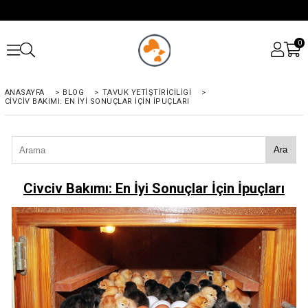
0
ANASAYFA
>
BLOG
>
TAVUK YETIŞTIRICILIGI
>
CIVCIV BAKIMI: EN İYI SONUÇLAR İÇIN İPUÇLARI
Ara
Civciv Bakımı: En İyi Sonuçlar İçin İpuçları