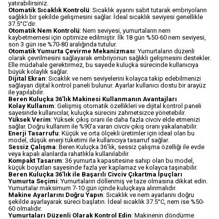
yatırabilirsiniz.
Otomatik Sıcaklık Kontrolü
: Sıcaklık ayarını sabit tutarak embriyoların
sağlıklı bir şekilde gelişmesini sağlar. İdeal sıcaklık seviyesi genellikle
37.5°C’dir.
Otomatik Nem Kontrolü
: Nem seviyesi, yumurtaların nem
kaybetmemesi için optimize edilmiştir. İlk 18 gün %50-60 nem seviyesi,
son 3 gün ise %70-80 aralığında tutulur.
Otomatik Yumurta Çevirme Mekanizması
: Yumurtaların düzenli
olarak çevrilmesini sağlayarak embriyonun sağlıklı gelişmesini destekler.
Elle müdahale gerektirmez, bu sayede kuluçka sürecinde kullanıcıya
büyük kolaylık sağlar.
Dijital Ekran
: Sıcaklık ve nem seviyelerini kolayca takip edebilmenizi
sağlayan dijital kontrol paneli bulunur. Ayarlar kullanıcı dostu bir arayüz
ile yapılabilir.
Beren Kuluçka 36’lık Makinesi Kullanmanın Avantajları
Kolay Kullanım
: Gelişmiş otomatik özellikleri ve dijital kontrol paneli
sayesinde kullanıcılar, kuluçka sürecini zahmetsizce yönetebilir.
Yüksek Verim
: Yüksek çıkış oranı ile daha fazla civciv elde etmenizi
sağlar. Doğru kullanım ile %90’a varan civciv çıkış oranı yakalanabilir.
Enerji Tasarrufu
: Küçük ve orta ölçekli üretimler için ideal olan bu
model, düşük enerji tüketimi ile kullanıcıya tasarruf sağlar.
Sessiz Çalışma
: Beren Kuluçka 36’lık, sessiz çalışma özelliği ile evde
veya kapalı alanlarda rahatlıkla kullanılabilir.
Kompakt Tasarım
: 36 yumurta kapasitesine sahip olan bu model,
küçük boyutları sayesinde fazla yer kaplamaz ve kolayca taşınabilir.
Beren Kuluçka 36’lık ile Başarılı Civciv Çıkartma İpuçları
Yumurta Seçimi
: Yumurtaların döllenmiş ve taze olmasına dikkat edin.
Yumurtalar maksimum 7-10 gün içinde kuluçkaya alınmalıdır.
Makine Ayarlarını Doğru Yapın
: Sıcaklık ve nem ayarlarını doğru
şekilde ayarlayarak süreci başlatın. İdeal sıcaklık 37.5°C, nem ise %50-
60 olmalıdır.
Yumurtaları Düzenli Olarak Kontrol Edin
: Makinenin döndürme