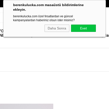
berenkulucka.com masaüstü bildirimlerine
ekleyin.
berenkulucka.com özel fırsatlardan ve güncel
kampanyalardan haberiniz olsun ister misiniz?
Daha Sonra
Evet
YOLMA
Paslanmaz Çelik
Yem Pelet
Kümes
Yedek
NELERİ
Yem Kıyıcılar
Makineleri
Isıtıcılar
Parçala