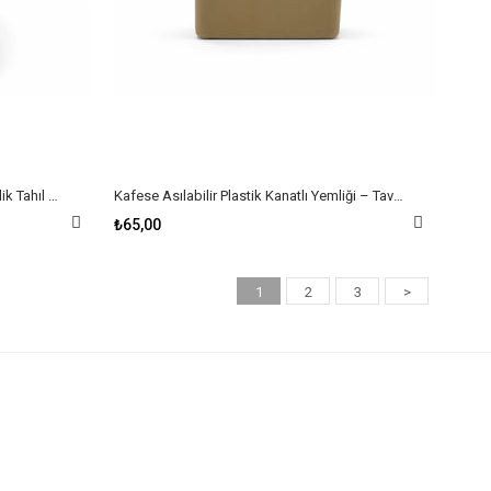
Beren Makine 40 Litre Paslanmaz Çelik Tahıl ve Yem Öğütücü Makinesi – 1300 W, 220 V
Kafese Asılabilir Plastik Kanatlı Yemliği – Tavuk, Civciv ve Bıldırcın
₺65,00
1
2
3
>