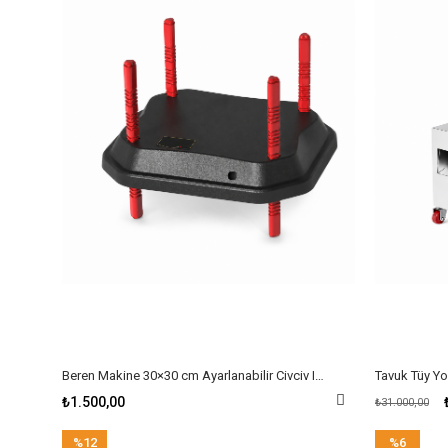
Beren Makine 30×30 cm Ayarlanabilir Civciv Isıtıcısı – 16 W, 220 V
₺1.500,00
₺31.000,00
%12
%6