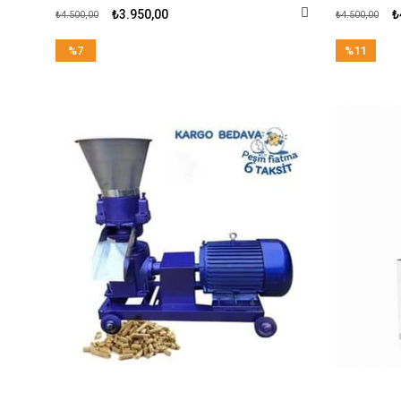
₺3.950,00
₺
₺4.500,00
₺4.500,00
%7
%11
İndirim
İndirim
%7İndirim
%11İndirim