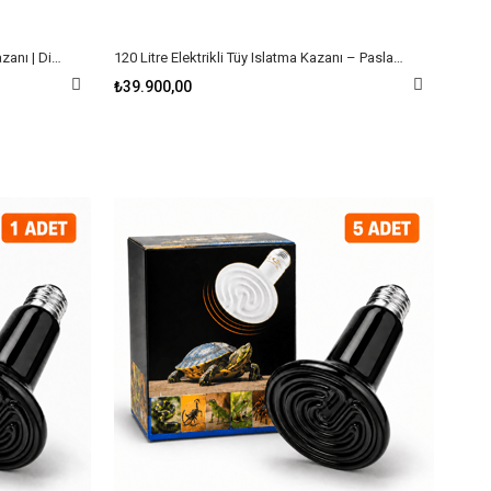
Beren 70 L Paslanmaz Tüy Islatma Kazanı | Dijital Termostatlı Kanatlı Islatma Tankı (220V 2000W)
120 Litre Elektrikli Tüy Islatma Kazanı – Paslanmaz Çelik Dijital Termostatlı Tavuk Kaz Hindi Islatma Makinesi
₺39.900,00