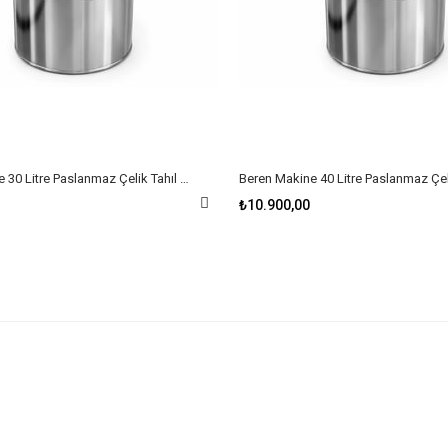
Beren Makine 30 Litre Paslanmaz Çelik Tahıl ve Yem Öğütücü Makinesi – 1000 W, 220 V
₺10.900,00