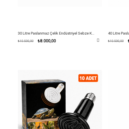
30 Litre Paslanmaz Çelik Endüstriyel Sebze Kıyıcı – Profesyonel Yem Hazırlama Makinesi
₺8.000,00
₺10.500,00
₺10.500,00