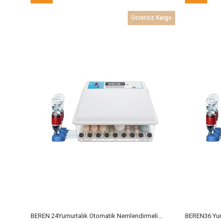
İndirim
İndirim
Ücretsiz Kargo
%12İndirim
%6İndirim
BEREN 24Yumurtalık Otomatik Nemlendirmeli Kuluçka Makinesi