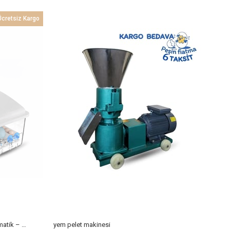
Ücretsiz Kargo
12'lik Kuluçka Makinesi | Ev Tipi Otomatik – Beren
yem pelet makinesi