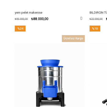
yem pelet makenise
BILDIRCIN 
₺88.000,00
₺95.000,00
₺22.000,00
%24
%10
İndirim
İndirim
Ücretsiz Kargo
%24İndirim
%10İndirim