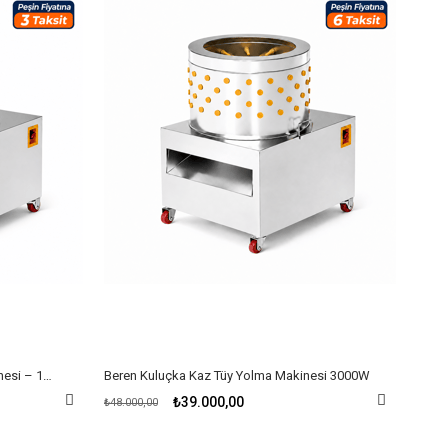
2-3 Tavuk Kapasiteli Tüy Yolma Makinesi – 1500 W Paslanmaz Çelik
Beren Kuluçka Kaz Tüy Yolma Makinesi 3000W
₺39.000,00
₺48.000,00