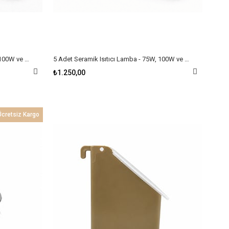
1 Adet Seramik Isıtıcı Lamba - 75W, 100W ve 150W Seçenekli
5 Adet Seramik Isıtıcı Lamba - 75W, 100W ve 150W Seçenekli
₺1.250,00
Ücretsiz Kargo