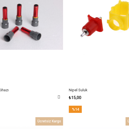
Cihazı
Nipel Suluk
₺15,00
%14
İndirim
Ücretsiz Kargo
%14İndirim