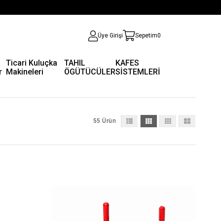
Üye Girişi
Sepetim
0
Ticari Kuluçka
TAHIL
KAFES
r
Makineleri
ÖGÜTÜCÜLER
SİSTEMLERİ
55 Ürün