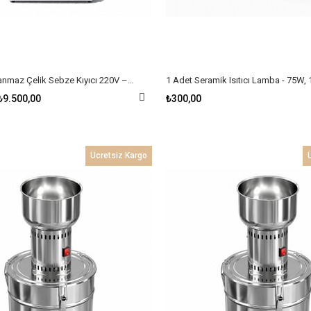
40 Litre Paslanmaz Çelik Sebze Kıyıcı 220V – Endüstriyel Yem Hazırlama Makinesi
₺9.500,00
₺300,00
Ücretsiz Kargo