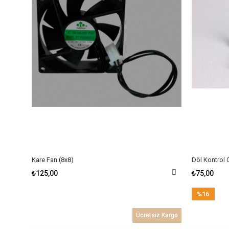
Kare Fan (8x8)
Döl Kontrol 
₺125,00
₺75,00
%16
İndirim
Ücretsiz Kargo
%16İndirim